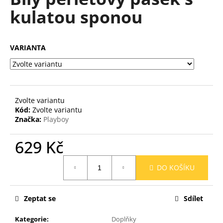
je
a
kulatou sponou
0,0
z
j
5
í
hvězdiček.
VARIANTA
t
?
Zvolte variantu
Kód:
Zvolte variantu
HLEDAT
Značka:
Playboy
629 Kč
D
Měrná
DO KOŠÍKU
o
cena:
p
o
Zeptat se
Sdílet
r
u
Kategorie
:
Doplňky