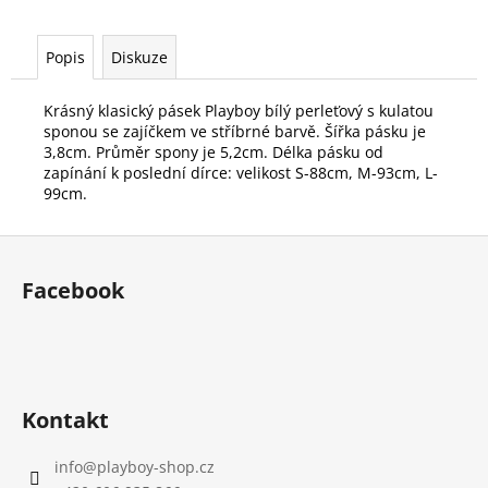
č
u
j
Popis
Diskuze
e
m
Krásný klasický pásek Playboy bílý perleťový s kulatou
e
sponou se zajíčkem ve stříbrné barvě. Šířka pásku je
3,8cm. Průměr spony je 5,2cm. Délka pásku od
zapínání k poslední dírce: velikost S-88cm, M-93cm, L-
99cm.
Z
á
Facebook
p
a
t
í
Kontakt
info
@
playboy-shop.cz