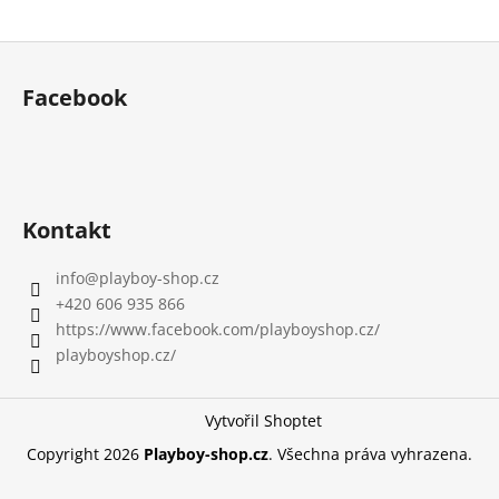
a
Z
j
á
í
Facebook
p
t
a
?
t
í
Kontakt
HLEDAT
info
@
playboy-shop.cz
+420 606 935 866
https://www.facebook.com/playboyshop.cz/
D
playboyshop.cz/
o
p
Vytvořil Shoptet
o
r
Copyright 2026
Playboy-shop.cz
. Všechna práva vyhrazena.
u