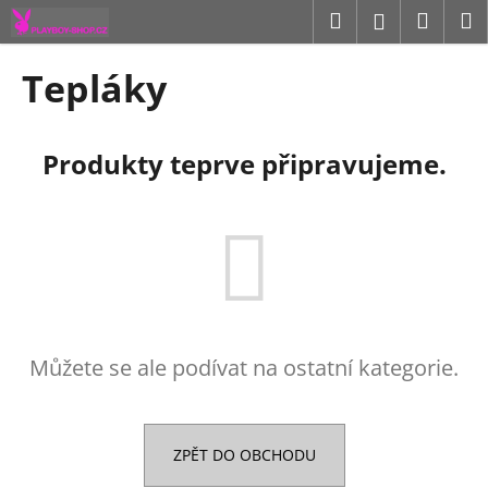
K
Přejít
Hledat
Náku
M
Přihlášení
na
o
obsah
Zpět
Zpět
košík
š
Tepláky
í
C
k
o
Produkty teprve připravujeme.
p
o
t
ř
e
b
u
Můžete se ale podívat na ostatní kategorie.
j
e
t
e
ZPĚT DO OBCHODU
n