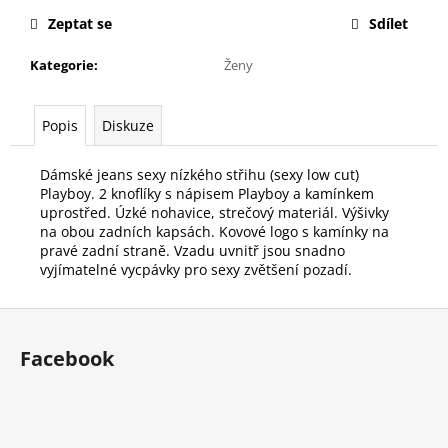
č
u
Zeptat se
Sdílet
j
Kategorie
:
Ženy
e
m
e
Popis
Diskuze
Dámské jeans sexy nízkého střihu (sexy low cut)
Playboy. 2 knoflíky s nápisem Playboy a kamínkem
uprostřed. Úzké nohavice, strečový materiál. Výšivky
na obou zadních kapsách. Kovové logo s kamínky na
pravé zadní straně. Vzadu uvnitř jsou snadno
vyjímatelné vycpávky pro sexy zvětšení pozadí.
Z
á
Facebook
p
a
t