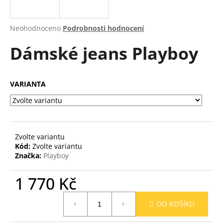
a
j
Průměrné
Neohodnoceno
Podrobnosti hodnocení
í
hodnocení
Dámské jeans Playboy
produktu
t
je
?
0,0
z
VARIANTA
5
hvězdiček.
HLEDAT
Zvolte variantu
Kód:
Zvolte variantu
Značka:
Playboy
D
o
1 770 Kč
p
o
Měrná
r
DO KOŠÍKU
cena:
u