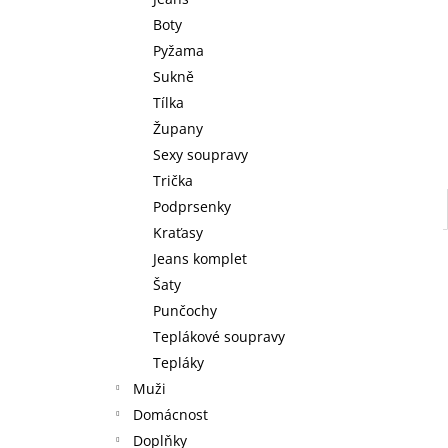
l
Boty
Pyžama
Sukně
Tílka
Župany
Sexy soupravy
Trička
Podprsenky
Kraťasy
Jeans komplet
Šaty
Punčochy
Teplákové soupravy
Tepláky
Muži
Domácnost
Doplňky