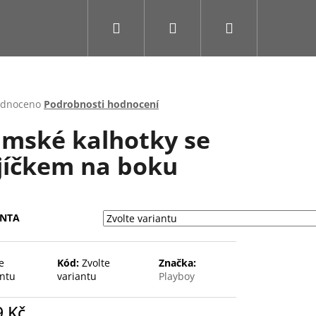
Hledat
Přihlášení
Nákupní
košík
rné
dnoceno
Podrobnosti hodnocení
cení
mské kalhotky se
ktu
jíčkem na boku
ček.
ANTA
e
Kód:
Zvolte
Značka:
antu
variantu
Playboy
9 Kč