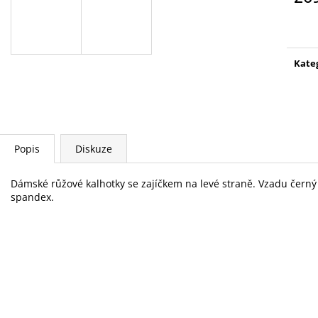
Měr
cena
Kate
Popis
Diskuze
Dámské růžové kalhotky se zajíčkem na levé straně. Vzadu černý
spandex.