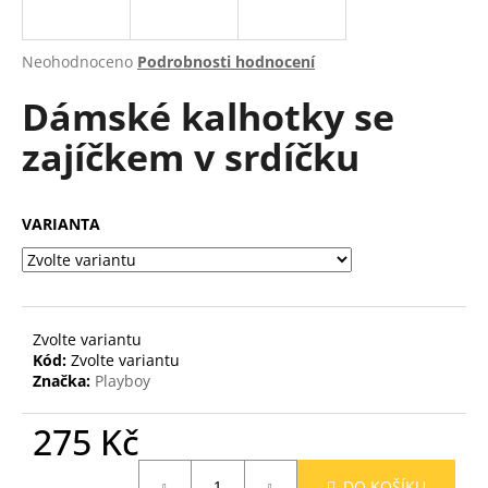
a
j
Průměrné
Neohodnoceno
Podrobnosti hodnocení
í
hodnocení
Dámské kalhotky se
produktu
t
je
?
zajíčkem v srdíčku
0,0
z
5
hvězdiček.
VARIANTA
HLEDAT
Zvolte variantu
D
Kód:
Zvolte variantu
o
Značka:
Playboy
p
o
275 Kč
r
u
Měrná
DO KOŠÍKU