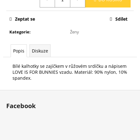
č
cena:
u
j
Zeptat se
Sdílet
e
m
Kategorie
:
Ženy
e
Popis
Diskuze
Bílé kalhotky se zajíčkem v růžovém srdíčku a nápisem
LOVE IS FOR BUNNIES vzadu. Materiál: 90% nylon, 10%
spandex.
Z
á
Facebook
p
a
t
í