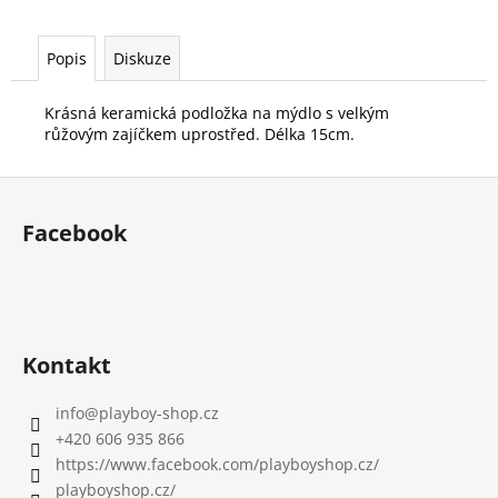
č
u
j
Popis
Diskuze
e
m
Krásná keramická podložka na mýdlo s velkým
e
růžovým zajíčkem uprostřed. Délka 15cm.
Z
á
Facebook
p
a
t
í
Kontakt
info
@
playboy-shop.cz
+420 606 935 866
https://www.facebook.com/playboyshop.cz/
playboyshop.cz/