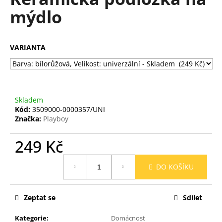
je
a
mýdlo
0,0
z
j
5
í
hvězdiček.
VARIANTA
t
?
Skladem
Kód:
3509000-0000357/UNI
HLEDAT
Značka:
Playboy
249 Kč
D
Měrná
DO KOŠÍKU
o
cena:
p
o
Zeptat se
Sdílet
r
u
Kategorie
:
Domácnost