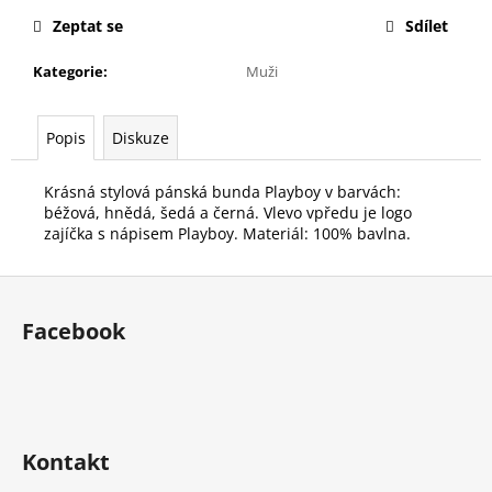
č
u
Zeptat se
Sdílet
j
Kategorie
:
Muži
e
m
e
Popis
Diskuze
Krásná stylová pánská bunda Playboy v barvách:
béžová, hnědá, šedá a černá. Vlevo vpředu je logo
zajíčka s nápisem Playboy. Materiál: 100% bavlna.
Z
á
Facebook
p
a
t
í
Kontakt