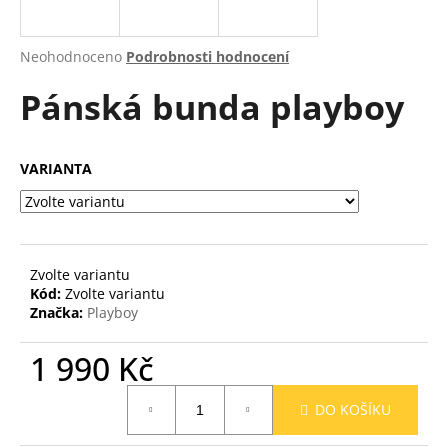
a
j
Průměrné
Neohodnoceno
Podrobnosti hodnocení
í
hodnocení
Pánská bunda playboy
produktu
t
je
?
0,0
z
VARIANTA
5
hvězdiček.
HLEDAT
Zvolte variantu
Kód:
Zvolte variantu
Značka:
Playboy
D
o
1 990 Kč
p
o
Měrná
r
DO KOŠÍKU
cena:
u