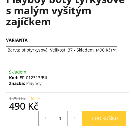
je
a
s malým vyšitým
0,0
z
j
zajíčkem
5
í
hvězdiček.
t
?
VARIANTA
HLEDAT
Skladem
Kód:
EP-012313/BIL
Značka:
Playboy
D
1 290 Kč
–62 %
o
490 Kč
p
Měrná
o
DO KOŠÍKU
cena:
r
u