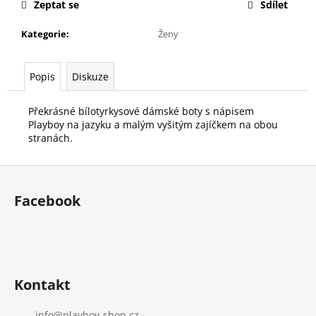
č
Zeptat se
Sdílet
u
j
Kategorie
:
Ženy
e
m
Popis
Diskuze
e
Překrásné bílotyrkysové dámské boty s nápisem
Playboy na jazyku a malým vyšitým zajíčkem na obou
stranách.
Z
á
Facebook
p
a
t
í
Kontakt
info
@
playboy-shop.cz