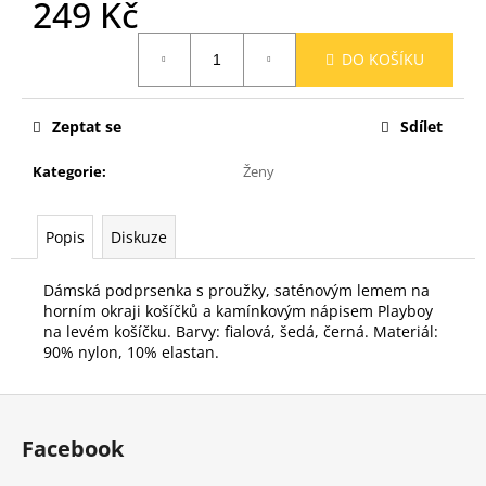
č
249 Kč
u
Měrná
j
DO KOŠÍKU
cena:
e
m
e
Zeptat se
Sdílet
Kategorie
:
Ženy
Popis
Diskuze
Dámská podprsenka s proužky, saténovým lemem na
horním okraji košíčků a kamínkovým nápisem Playboy
na levém košíčku. Barvy: fialová, šedá, černá. Materiál:
90% nylon, 10% elastan.
Z
á
Facebook
p