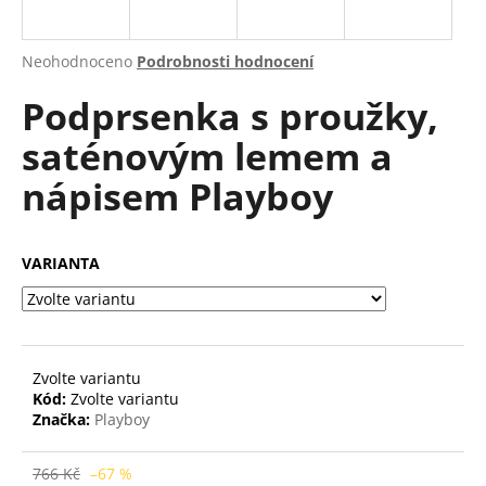
a
j
Průměrné
Neohodnoceno
Podrobnosti hodnocení
í
hodnocení
Podprsenka s proužky,
produktu
t
je
?
saténovým lemem a
0,0
z
nápisem Playboy
5
hvězdiček.
HLEDAT
VARIANTA
D
o
Zvolte variantu
p
Kód:
Zvolte variantu
o
Značka:
Playboy
r
u
766 Kč
–67 %