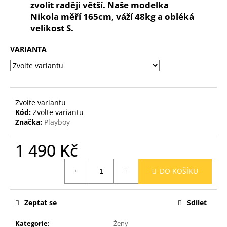
č
zvolit raději větší. Naše modelka
u
Nikola měří 165cm, váží 48kg a obléká
j
velikost S.
e
m
VARIANTA
e
Zvolte variantu
Kód:
Zvolte variantu
Značka:
Playboy
1 490 Kč
Měrná
DO KOŠÍKU
cena:
Zeptat se
Sdílet
Kategorie
:
Ženy