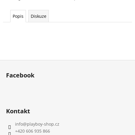
Popis
Diskuze
Z
á
Facebook
p
a
t
í
Kontakt
info
@
playboy-shop.cz
+420 606 935 866