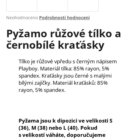
a
j
Průměrné
Neohodnoceno
Podrobnosti hodnocení
í
hodnocení
Pyžamo růžové tílko a
produktu
t
je
?
černobílé kraťásky
0,0
z
5
hvězdiček.
Tílko je růžové vpředu s černým nápisem
Playboy. Materiál tílka: 85% rayon, 5%
HLEDAT
spandex. Kraťásky jsou černé s malými
bílými zajíčky. Materiál kraťásků: 85%
rayon, 5% spandex.
D
o
p
o
Pyžama jsou k dipozici ve velikosti S
r
(36), M (38) nebo L (40). Pokud
u
s velikostí váháte, doporučujeme