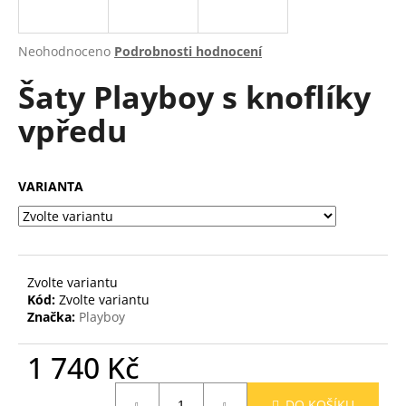
a
j
Průměrné
Neohodnoceno
Podrobnosti hodnocení
í
hodnocení
Šaty Playboy s knoflíky
produktu
t
je
?
vpředu
0,0
z
5
hvězdiček.
VARIANTA
HLEDAT
Zvolte variantu
D
Kód:
Zvolte variantu
o
Značka:
Playboy
p
o
1 740 Kč
r
u
Měrná
DO KOŠÍKU