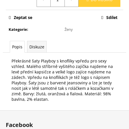
č
cena:
u
j
Zeptat se
Sdílet
e
m
Kategorie
:
Ženy
e
Popis
Diskuze
Překrásné šaty Playboy s knoflíky vpředu pro sexy
vzhled. Malého stříbrně vyšitého zajíčka najdeme na
levé přední kapsičce a velké logo zajíce najdeme na
zádech. Vpředu na knoflíkách je též logo s nápisem
Playboy. Šaty jsou z barvené jeansoviny a lze je tedy
nosit jak v létě samotné tak s roláčkem a kozačkami v
zimě. Barvy: žlutá, oranžová a fialová. Materiál: 98%
bavlna, 2% elastan.
Z
á
Facebook
p