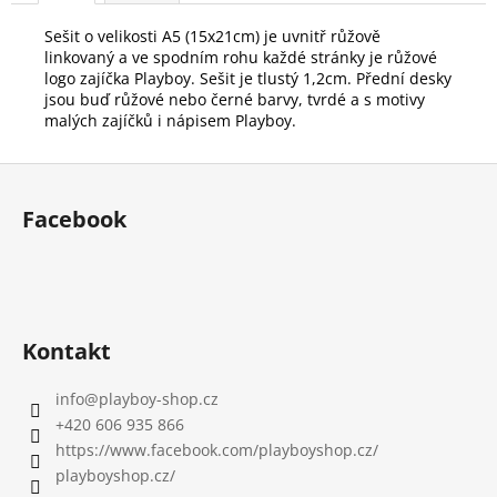
č
u
Sešit o velikosti A5 (15x21cm) je uvnitř růžově
j
linkovaný a ve spodním rohu každé stránky je růžové
e
logo zajíčka Playboy. Sešit je tlustý 1,2cm. Přední desky
m
jsou buď růžové nebo černé barvy, tvrdé a s motivy
malých zajíčků i nápisem Playboy.
e
Z
á
Facebook
p
a
t
í
Kontakt
info
@
playboy-shop.cz
+420 606 935 866
https://www.facebook.com/playboyshop.cz/
playboyshop.cz/