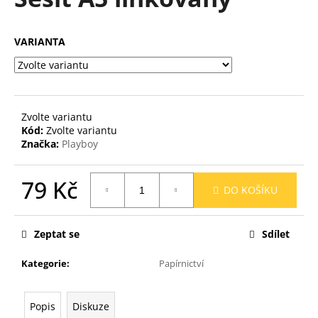
je
a
0,0
z
j
VARIANTA
5
í
hvězdiček.
t
?
Zvolte variantu
Kód:
Zvolte variantu
Značka:
Playboy
HLEDAT
79 Kč
DO KOŠÍKU
Měrná
cena:
D
Zeptat se
Sdílet
o
p
Kategorie
:
Papírnictví
o
r
u
Popis
Diskuze