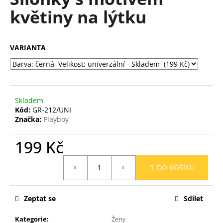
je
a
květiny na lýtku
0,0
z
j
5
í
hvězdiček.
VARIANTA
t
?
Skladem
Kód:
GR-212/UNI
HLEDAT
Značka:
Playboy
199 Kč
D
Měrná
DO KOŠÍKU
o
cena:
p
o
Zeptat se
Sdílet
r
u
Kategorie
:
Ženy