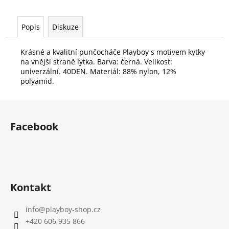
č
u
j
Popis
Diskuze
e
m
Krásné a kvalitní punčocháče Playboy s motivem kytky
e
na vnější straně lýtka. Barva: černá. Velikost:
univerzální. 40DEN. Materiál: 88% nylon, 12%
polyamid.
Z
á
Facebook
p
a
t
í
Kontakt
info
@
playboy-shop.cz
+420 606 935 866