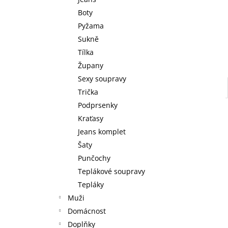
l
Boty
Pyžama
Sukně
Tílka
Župany
Sexy soupravy
Trička
Podprsenky
Kraťasy
Jeans komplet
Šaty
Punčochy
Teplákové soupravy
Tepláky
Muži
Domácnost
Doplňky