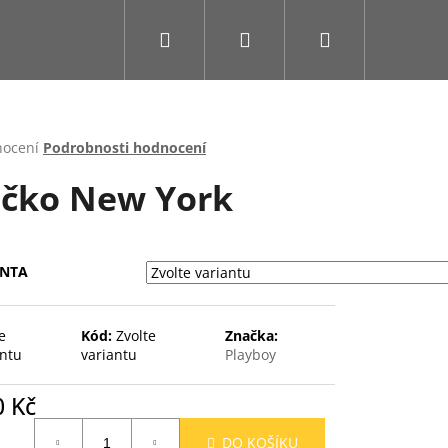
Hledat
Přihlášení
Nákupní
košík
rné
nocení
Podrobnosti hodnocení
cení
ičko New York
ktu
ANTA
ček.
e
Kód:
Zvolte
Značka:
antu
variantu
Playboy
0 Kč
ná
DO KOŠÍKU
: