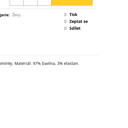
Tisk
gorie
:
Ženy
Zeptat se
Sdílet
amínky. Materiál: 97% bavlna, 3% elastan.