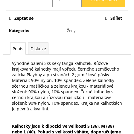
č
cena:
u
j
Zeptat se
Sdílet
e
m
Kategorie
:
Ženy
e
Popis
Diskuze
Výhodné balení 3ks sexy tanga kalhotek. Růžové
krajkované kalhotky mají vpředu černého semišového
zajíčka Playboy a po stranách 2 gumičkové pásky.
Materiál: 90% nylon, 10% spandex. Zelené kalhotky
sčernou mašličkou a zelenou krajkou - materiálové
složení: 90% nylon, 10% spandex. Černé kalhotky s
černou krajkou a růžovou mašličkou - materiálové
složení: 90% nylon, 10% spandex. Krajka na kalhotkách
je pevná a kvalitní.
Kalhotky jsou k dipozici ve
velikosti S (36), M (38)
nebo L (40)
. Pokud s velikostí váháte, doporučujeme