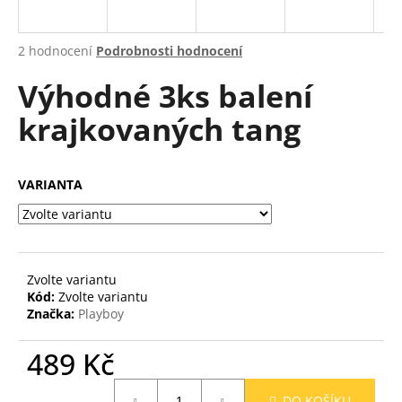
a
j
Průměrné
2 hodnocení
Podrobnosti hodnocení
í
hodnocení
Výhodné 3ks balení
produktu
t
je
?
krajkovaných tang
3,5
z
5
hvězdiček.
VARIANTA
HLEDAT
Zvolte variantu
D
Kód:
Zvolte variantu
o
Značka:
Playboy
p
o
489 Kč
r
u
Měrná
DO KOŠÍKU