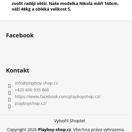
zvolit raději větší. Naše modelka Nikola měří 160cm,
váží 48kg a obléká velikost S.
Z
á
Facebook
p
a
t
í
Kontakt
info
@
playboy-shop.cz
+420 606 935 866
https://www.facebook.com/playboyshop.cz/
playboyshop.cz/
Vytvořil Shoptet
Copyright 2026
Playboy-shop.cz
. Všechna práva vyhrazena.